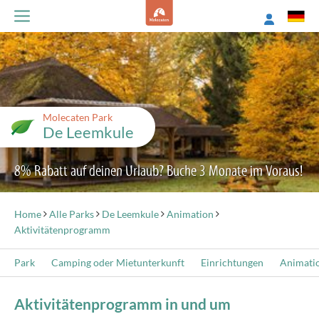
Molecaten Park
De Leemkule
8% Rabatt auf deinen Urlaub? Buche 3 Monate im Voraus!
Home
Alle Parks
De Leemkule
Animation
Aktivitätenprogramm
Park
Camping oder Mietunterkunft
Einrichtungen
Animati
Aktivitätenprogramm in und um