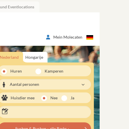
 und Eventlocations
Mein Molecaten
Nederland
Hongarije
Huren
Kamperen
Aantal personen
Huisdier mee
Nee
Ja
Suchen & Buchen - alle Parks -