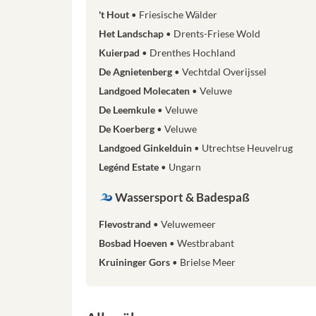
't Hout
Friesische Wälder
Het Landschap
Drents-Friese Wold
Kuierpad
Drenthes Hochland
De Agnietenberg
Vechtdal Overijssel
Landgoed Molecaten
Veluwe
De Leemkule
Veluwe
De Koerberg
Veluwe
Landgoed Ginkelduin
Utrechtse Heuvelrug
Legénd Estate
Ungarn
Wassersport & Badespaß
Flevostrand
Veluwemeer
Bosbad Hoeven
Westbrabant
Kruininger Gors
Brielse Meer