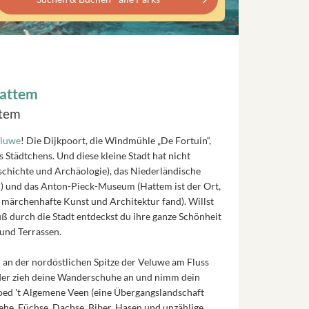
Hattem
ttem
luwe
! Die Dijkpoort, die Windmühle „De Fortuin“,
 Städtchens. Und diese kleine Stadt hat nicht
chichte und Archäologie), das Niederländische
 und das Anton-Pieck-Museum (Hattem ist der Ort,
r märchenhafte Kunst und Architektur fand). Willst
ß durch die Stadt entdeckst du ihre ganze Schönheit
 und Terrassen.
d
an der nordöstlichen Spitze der Veluwe am Fluss
oder zieh deine Wanderschuhe an und nimm dein
oed 't Algemene Veen (eine Übergangslandschaft
he, Füchse, Dachse, Biber, Hasen und unzählige