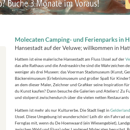
b? Buche 3 Monate im Voraus!
Molecaten Camping- und Ferienparks in 
Hansestadt auf der Veluwe; willkommen in Ha
Hattem ist eine malerische Hansestadt am Fluss IJssel auf der
Ve
das alte Rathaus und die Andreaskirche sind die Wahrzeichen des
weniger als drei Museen: das Voerman Stadsmuseum (Kunst, Ges
Bäckereimuseum (Erlebnismuseum und großer Spaß für Kinder!)
an dem dieser Maler, Zeichner und Grafiker seine Inspiration fü
du Kunst kaufen? Dann besuche die Galerien und Ateliers! Zu Fu
und stolperst zwischendurch über die vielen netten Restaurants
Hattem ist mehr als nur Kulturerbe. Die Stadt liegt in
Gelderlan
IJssel. Diese Umgebung ist wunderschön! Leih dir ein Fahrrad 
Fernglas mit, wenn du De Hoenwaard (ein Wiesengebiet), Landg
zwischen Wald und Fluss) oder Landgoed Molecaten besuchst. Re