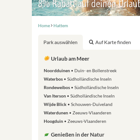
8% Rabatt auf deinen Urlau
Home
Hattem
Park auswählen
Auf Karte finden
Urlaub am Meer
Noordduinen
Duin- en Bollenstreek
Waterbos
Südholländische Inseln
Rondeweibos
Südholländische Inseln
Van Iterson
Südholländische Inseln
Wijde Blick
Schouwen-Duiveland
Waterdunen
Zeeuws-Vlaanderen
Hoogduin
Zeeuws-Vlaanderen
Genießen in der Natur