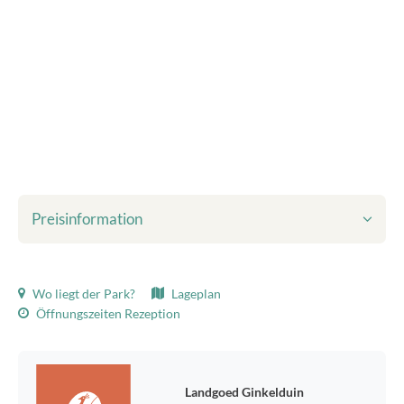
Preisinformation
Inbegriffen im angezeigten Preis:
Wo liegt der Park?
Lageplan
Kurtaxe
Öffnungszeiten Rezeption
Bettwäsche
Endreinigung
WLAN
Umweltsteuer
Landgoed Ginkelduin
Gas-, Wasser- und Stromverbrauch