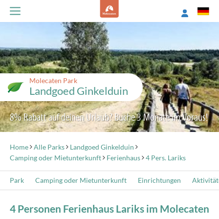
Molecaten Park
Landgoed Ginkelduin
8% Rabatt auf deinen Urlaub? Buche 3 Monate im Voraus!
Home
Alle Parks
Landgoed Ginkelduin
Camping oder Mietunterkunft
Ferienhaus
4 Pers. Lariks
Park
Camping oder Mietunterkunft
Einrichtungen
Aktivitä
4 Personen Ferienhaus Lariks im Molecaten