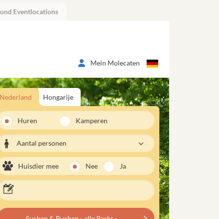
 und Eventlocations
Mein Molecaten
Nederland
Hongarije
Huren
Kamperen
Aantal personen
Huisdier mee
Nee
Ja
Suchen & Buchen - alle Parks -