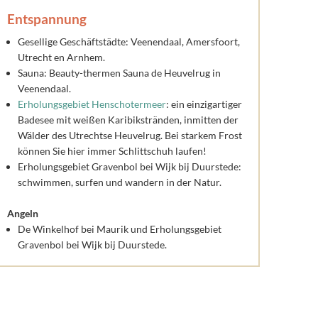
Entspannung
Gesellige Geschäftstädte: Veenendaal, Amersfoort,
Utrecht en Arnhem.
Sauna: Beauty-thermen Sauna de Heuvelrug in
Veenendaal.
Erholungsgebiet Henschotermeer
: ein einzigartiger
Badesee mit weißen Karibikstränden, inmitten der
Wälder des Utrechtse Heuvelrug. Bei starkem Frost
können Sie hier immer Schlittschuh laufen!
Erholungsgebiet Gravenbol bei Wijk bij Duurstede:
schwimmen, surfen und wandern in der Natur.
Angeln
De Winkelhof bei Maurik und Erholungsgebiet
Gravenbol bei Wijk bij Duurstede.