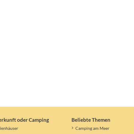
erkunft oder Camping
Beliebte Themen
ienhäuser
Camping am Meer