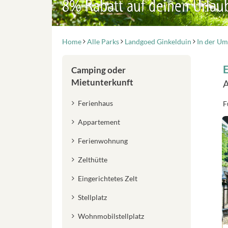
8% Rabatt auf deinen Urlau
Home
Alle Parks
Landgoed Ginkelduin
In der U
Camping oder
Mietunterkunft
A
Ferienhaus
F
Appartement
Ferienwohnung
Zelthütte
Eingerichtetes Zelt
Stellplatz
Wohnmobilstellplatz