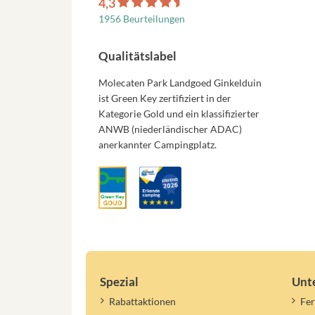
4,3
1956 Beurteilungen
Qualitätslabel
Molecaten Park Landgoed Ginkelduin
ist Green Key zertifiziert in der
Kategorie Gold und ein klassifizierter
ANWB (niederländischer ADAC)
anerkannter Campingplatz.
Spezial
Unt
Rabattaktionen
Fer