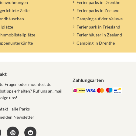
rienwohnungen
Ferienparks in Drenthe
gerichtete Zelte
Ferienparks in Zeeland
randhäuschen
Camping auf der Veluwe
llplätze
Ferienpark in Friesland
nmobilstellplätze
Ferienhäuser in Zeeland
uppenunterkünfte
Camping in Drenthe
akt
Zahlungsarten
du Fragen oder möchtest du
bstipps erhalten? Ruf uns an, mail
folge uns!
takt - alle Parks
elden Newsletter