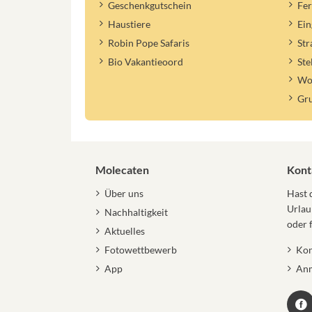
Geschenkgutschein
Fe
Haustiere
Ein
Robin Pope Safaris
St
Bio Vakantieoord
Ste
Woh
Gr
Molecaten
Kont
Über uns
Hast 
Urlau
Nachhaltigkeit
oder 
Aktuelles
Fotowettbewerb
Kon
App
Anm