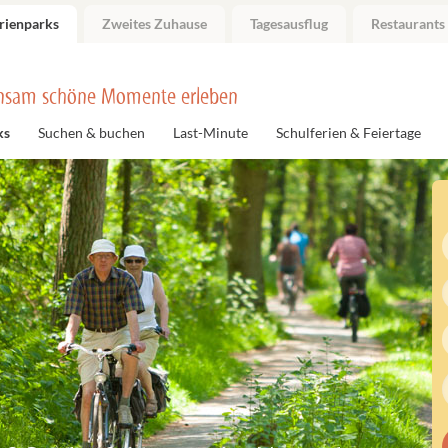
rienparks
Zweites Zuhause
Tagesausflug
Restaurants
nsam schöne Momente erleben
ks
Suchen & buchen
Last-Minute
Schulferien & Feiertage