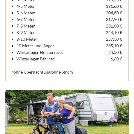
4-5 Meter
191,60 €
5-6 Meter
204,80 €
6-7 Meter
217,90 €
7-8 Meter
231,00 €
8-9 Meter
244,10 €
9-10 Meter
257,30 €
10 Meter und länger
265,10 €
Winterlager Holzterrasse
34,30 €
Winterlager Fahrrad
6,60 €
*ohne Übernachtung/ohne Strom