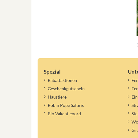
Spezial
Unt
Rabattaktionen
Fer
Geschenkgutschein
Fe
Haustiere
Ein
Robin Pope Safaris
St
Bio Vakantieoord
Ste
Woh
Gr