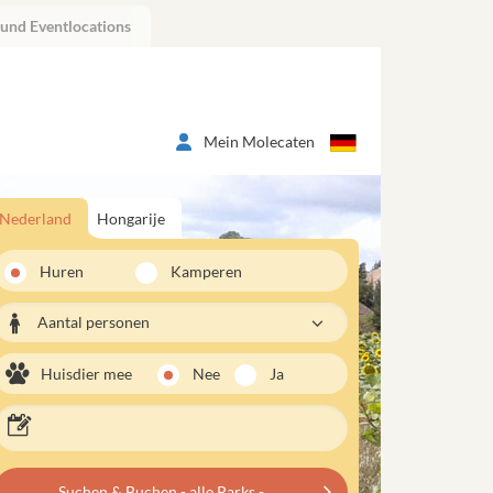
 und Eventlocations
Mein Molecaten
Nederland
Hongarije
Huren
Kamperen
Aantal personen
Huisdier mee
Nee
Ja
Suchen & Buchen - alle Parks -