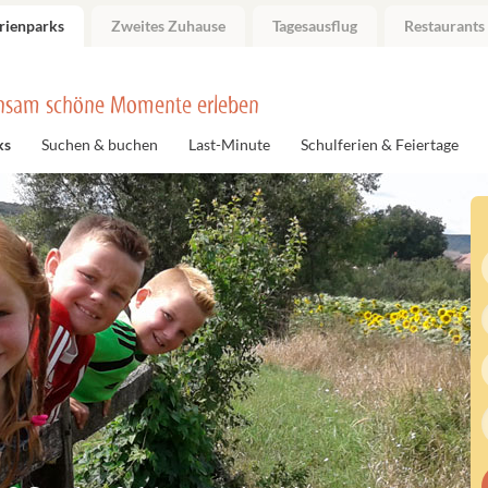
rienparks
Zweites Zuhause
Tagesausflug
Restaurants
nsam schöne Momente erleben
ks
Suchen & buchen
Last-Minute
Schulferien & Feiertage