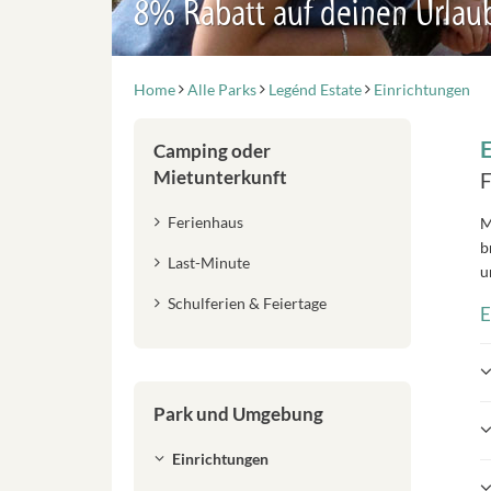
8% Rabatt auf deinen Urlau
Home
Alle Parks
Legénd Estate
Einrichtungen
E
Camping oder
Mietunterkunft
F
Ferienhaus
M
b
Last-Minute
u
Schulferien & Feiertage
E
Park und Umgebung
Einrichtungen