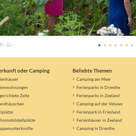
0
21
erkunft oder Camping
Beliebte Themen
ienhäuser
Camping am Meer
rienwohnungen
Ferienparks in Drenthe
gerichtete Zelte
Ferienparks in Zeeland
randhäuschen
Camping auf der Veluwe
llplätze
Ferienpark in Friesland
nmobilstellplätze
Ferienhäuser in Zeeland
uppenunterkünfte
Camping in Drenthe