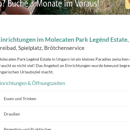
b? Buche 3 Monate im Voraus!
inrichtungen im Molecaten Park Legénd Estate
reibad, Spielplatz, Brötchenservice
olecaten
Park Legénd Estate
in Ungarn
ist ein kleines Paradies
zwischen 
raucht es nicht viel! Das Angebot an Einrichtungen wurde bewusst begre
ngarischen Urlaubsziel macht.
inrichtungen & Öffnungszeiten
Essen und Trinken
Draußen
Rezeption und Praktisches