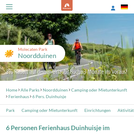
Molecaten Park
Noordduinen
8% Rabatt auf deinen Urlaub? Buche 3 Monate im Voraus!
Home
Alle Parks
Noordduinen
Camping oder Mietunterkunft
Ferienhaus
6 Pers. Duinhuisje
Park
Camping oder Mietunterkunft
Einrichtungen
Aktivitä
6 Personen Ferienhaus Duinhuisje im