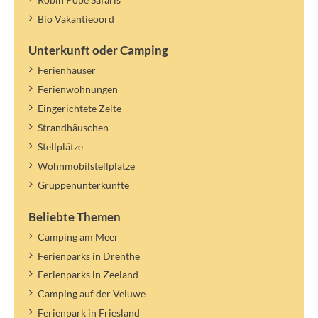
Bio Vakantieoord
Wichtige Informationen:
Wechsel der Personenzahl/Namen innerhalb der angegebenen
Unterkunft oder Camping
Anzahl ist nicht möglich.
Ferienhäuser
Wenn die maximale Personenzahl der Unterkunft es zulässt,
kannst du einen Übernachtungsgast anmelden.
Ferienwohnungen
Übernachtungsgäste zahlen nur die Kurtaxe.
Eingerichtete Zelte
Die Kurtaxe gilt für das angegebene Jahr. Ein neuer Tarif kann
Strandhäuschen
später ermittelt und verrechnet werden.
Stellplätze
Wohnmobilstellplätze
Gruppenunterkünfte
Beliebte Themen
Camping am Meer
Ferienparks in Drenthe
Ferienparks in Zeeland
Camping auf der Veluwe
Ferienpark in Friesland