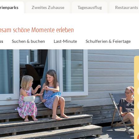
rienparks
Zweites Zuhause
Tagesausflug
Restaurants
nsam schöne Momente erleben
ks
Suchen & buchen
Last-Minute
Schulferien & Feiertage