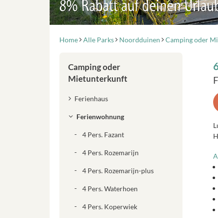
8% Rabatt auf deinen Urlau
Home
Alle Parks
Noordduinen
Camping oder Mi
Camping oder
Mietunterkunft
F
Ferienhaus
Ferienwohnung
L
4 Pers. Fazant
H
4 Pers. Rozemarijn
A
4 Pers. Rozemarijn-plus
4 Pers. Waterhoen
4 Pers. Koperwiek