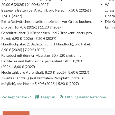
20,00 € (2026) | 21,00 € (2027)
Wenn 
Bezogene Betten bei Ankunft, pro Person: 7,50 € (2026) |
zuläss
7,90 € (2027)
Überna
Extra Bettwäscheset (selbst beziehen), vor Ort zu buchen,
Die Ku
pro Set: 10,70 € (2026) | 11,20 € (2027)
kann s
Geschirrtücher (1 Küchentuch und 2 Trockentücher), pro
Paket: 6,90 € (2026) | 7,20 € (2027)
Handtuchpaket (1 Badetuch und 1 Handtuch), pro Paket:
6,90 € (2026) | 7,20 € (2027)
Reisebett mit dünner Matratze (60 x 120 cm), ohne
Bettdecke und Bettwäsche, pro Aufenthalt: € 8,20 €
(2026) | 8,60 € (2027)
Hochstuhl, pro Aufenthalt: 8,20 € (2026) | 8,60 € (2027)
Zweites Fahrzeug (auf zentralem Parkplatz und falls
möglich), pro Nacht: 5,60 € (2026) | 5,90 € (2027)
Wo liegt der Park?
Lageplan
Öffnungszeiten Rezeption