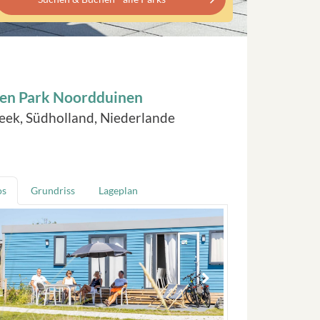
ten Park Noordduinen
eek, Südholland, Niederlande
os
Grundriss
Lageplan