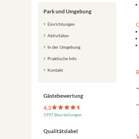
Park und Umgebung
G
Einrichtungen
Aktivitäten
In der Umgebung
Praktische Info
Kontakt
R
Gästebewertung
4,3
1997 Beurteilungen
Qualitätslabel
V