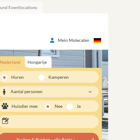
 und Eventlocations
Mein Molecaten
Nederland
Hongarije
Huren
Kamperen
Aantal personen
Huisdier mee
Nee
Ja
Suchen & Buchen - alle Parks -