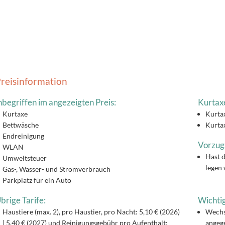
reisinformation
nbegriffen im angezeigten Preis:
Kurtax
Kurtaxe
Kurtax
Bettwäsche
Kurtax
Endreinigung
Vorzug
WLAN
Hast d
Umweltsteuer
legen 
Gas-, Wasser- und Stromverbrauch
Parkplatz für ein Auto
brige Tarife:
Wichtig
Haustiere (max. 2), pro Haustier, pro Nacht: 5,10 € (2026)
Wechs
| 5,40 € (2027) und Reinigungsgebühr pro Aufenthalt:
angege