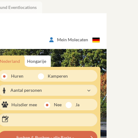
 und Eventlocations
Mein Molecaten
Nederland
Hongarije
Huren
Kamperen
Aantal personen
Huisdier mee
Nee
Ja
Suchen & Buchen - alle Parks -