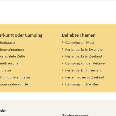
erkunft oder Camping
Beliebte Themen
ienhäuser
Camping am Meer
rienwohnungen
Ferienparks in Drenthe
gerichtete Zelte
Ferienparks in Zeeland
randhäuschen
Camping auf der Veluwe
llplätze
Ferienpark in Friesland
nmobilstellplätze
Ferienhäuser in Zeeland
uppenunterkünfte
Camping in Drenthe
akt
Zahlungsarten