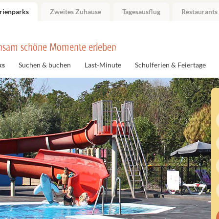
rienparks
Zweites Zuhause
Tagesausflug
Restaurants
nsam schöne Momente erleben
ks
Suchen & buchen
Last-Minute
Schulferien & Feiertage