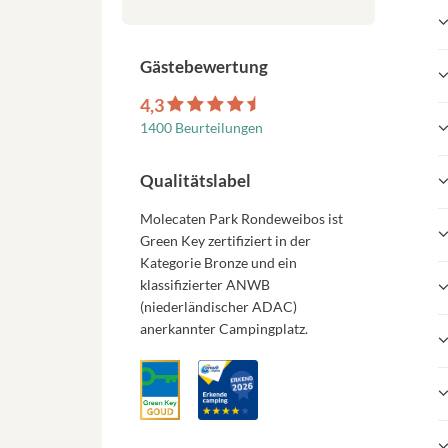
Gästebewertung
4,3
1400 Beurteilungen
Qualitätslabel
Molecaten Park Rondeweibos ist
Green Key zertifiziert in der
Kategorie Bronze und ein
klassifizierter ANWB
(niederländischer ADAC)
anerkannter Campingplatz.