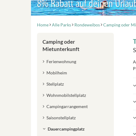
8% Rabatt auf deinen Urlau
Home
Alle Parks
Rondeweibos
Camping oder Mi
T
Camping oder
Mietunterkunft
S
Ferienwohnung
A
P
Mobilheim
Stellplatz
Wohnmobilstellplatz
Campingarrangement
Saisonstellplatz
Dauercampingplatz