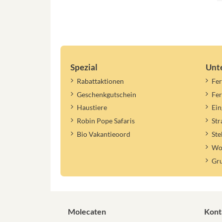
Spezial
Unt
Rabattaktionen
Fer
Geschenkgutschein
Fe
Haustiere
Ein
Robin Pope Safaris
St
Bio Vakantieoord
Ste
Woh
Gr
Molecaten
Kont