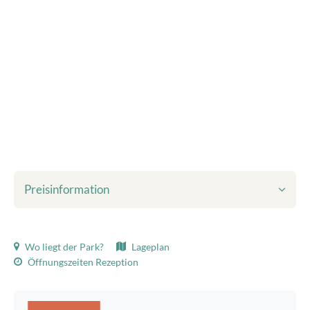
Preisinformation
Inbegriffen im angezeigten Preis:
Wo liegt der Park?
Lageplan
Kurtaxe
Öffnungszeiten Rezeption
Bettwäsche
Endreinigung
WLAN