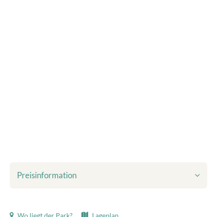
Preisinformation
Inbegriffen im angezeigten Preis:
Wo liegt der Park?
Lageplan