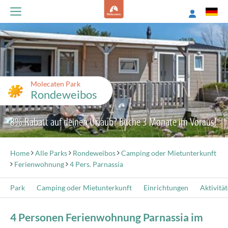
Molecaten Park
Rondeweibos
8% Rabatt auf deinen Urlaub? Buche 3 Monate im Voraus!
Home
Alle Parks
Rondeweibos
Camping oder Mietunterkunft
Ferienwohnung
4 Pers. Parnassia
Park
Camping oder Mietunterkunft
Einrichtungen
Aktivitä
4 Personen Ferienwohnung Parnassia im