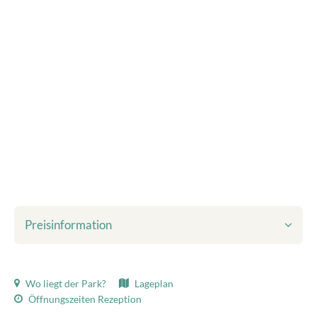
Preisinformation
Inbegriffen im angezeigten Preis:
Wo liegt der Park?
Lageplan
Kurtaxe
Öffnungszeiten Rezeption
Bettwäsche