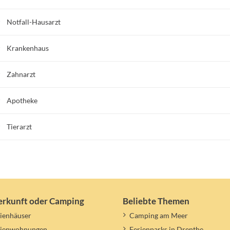
Notfall-Hausarzt
Krankenhaus
Zahnarzt
Apotheke
Tierarzt
erkunft oder Camping
Beliebte Themen
ienhäuser
Camping am Meer
rienwohnungen
Ferienparks in Drenthe