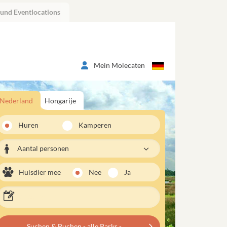
 und Eventlocations
Mein Molecaten
Nederland
Hongarije
Huren
Kamperen
Aantal personen
Huisdier mee
Nee
Ja
Suchen & Buchen - alle Parks -