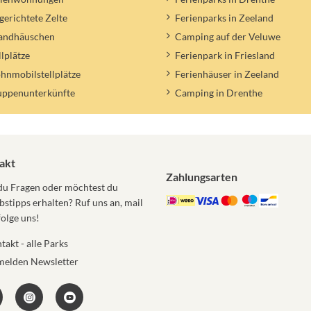
gerichtete Zelte
Ferienparks in Zeeland
randhäuschen
Camping auf der Veluwe
llplätze
Ferienpark in Friesland
nmobilstellplätze
Ferienhäuser in Zeeland
uppenunterkünfte
Camping in Drenthe
akt
Zahlungsarten
du Fragen oder möchtest du
bstipps erhalten? Ruf uns an, mail
folge uns!
takt - alle Parks
elden Newsletter