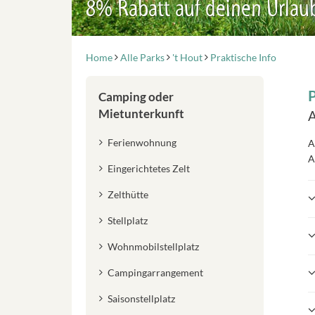
8% Rabatt auf deinen Urlau
Home
Alle Parks
't Hout
Praktische Info
P
Camping oder
Mietunterkunft
A
Ferienwohnung
A
A
Eingerichtetes Zelt
Zelthütte
Stellplatz
Wohnmobilstellplatz
Campingarrangement
Saisonstellplatz