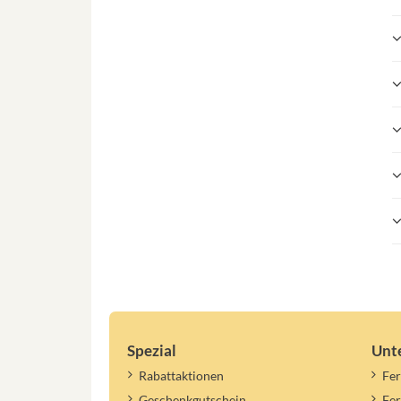
Spezial
Unt
Rabattaktionen
Fer
Geschenkgutschein
Fe