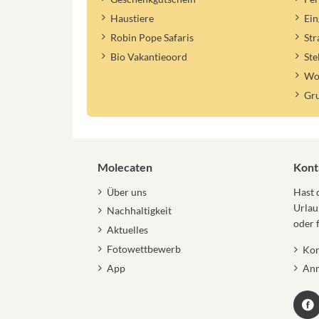
Haustiere
Ein
Robin Pope Safaris
St
Bio Vakantieoord
Ste
Woh
Gr
Molecaten
Kont
Über uns
Hast 
Urlau
Nachhaltigkeit
oder 
Aktuelles
Fotowettbewerb
Kon
App
Anm