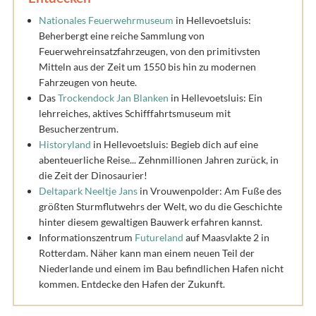
Nationales Feuerwehrmuseum
in Hellevoetsluis:
Beherbergt eine reiche Sammlung von
Feuerwehreinsatzfahrzeugen, von den primitivsten
Mitteln aus der Zeit um 1550 bis hin zu modernen
Fahrzeugen von heute.
Das
Trockendock Jan Blanken
in Hellevoetsluis: Ein
lehrreiches, aktives Schifffahrtsmuseum mit
Besucherzentrum.
Historyland
in Hellevoetsluis: Begieb dich auf eine
abenteuerliche Reise... Zehnmillionen Jahren zurück, in
die Zeit der Dinosaurier!
Deltapark Neeltje Jans
in Vrouwenpolder: Am Fuße des
größten Sturmflutwehrs der Welt, wo du die Geschichte
hinter diesem gewaltigen Bauwerk erfahren kannst.
Informationszentrum
Futureland
auf Maasvlakte 2 in
Rotterdam. Näher kann man einem neuen Teil der
Niederlande und einem im Bau befindlichen Hafen nicht
kommen. Entdecke den Hafen der Zukunft.