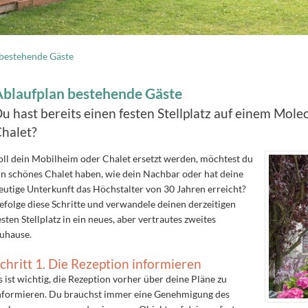
bestehende Gäste
Ablaufplan bestehende Gäste
u hast bereits einen festen Stellplatz auf einem Mol
halet?
oll dein Mobilheim oder Chalet ersetzt werden, möchtest du
in schönes Chalet haben, wie dein Nachbar oder hat deine
eutige Unterkunft das Höchstalter von 30 Jahren erreicht?
efolge diese Schritte und verwandele deinen derzeitigen
esten Stellplatz in ein neues, aber vertrautes zweites
uhause.
chritt 1. Die Rezeption informieren
s ist wichtig, die Rezeption vorher über deine Pläne zu
nformieren. Du brauchst immer eine Genehmigung des