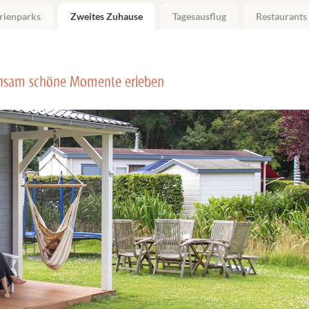
rienparks
Zweites Zuhause
Tagesausflug
Restaurants
nsam schöne Momente erleben