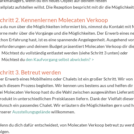
arkmanagers, wenn du ein neues Objekt auf deinem festen
tellplatz aufstellen willst. Die Rezeption bespricht mit dir die Möglichk
chritt 2. Kennenlernen Molecaten Verkoop
a du nun über die Möglichkeiten informiert bis, nimmst du Kontakt mit
erne mehr über die Vorgänge und die Möglichkeiten. Der Erwerb eines ne
chon Erfahrung hast, ist es eine spannende Angelegenheit. Ausgehend vo
nforderungen und deinem Budget präsentiert Molecaten Verkoop dir die M
Möchtest du vollständig entlastet werden (siehe Schritt 3 unten)
oder
Möchtest du
den Kaufvorgang selbst abwickeln? >
chritt 3. Betreut werden
er Erwerb eines Mobilheims oder Chalets ist ein großer Schritt. Wir v
ach diesem Prozess begleiten. Wir kennen uns bestens aus und helfen dir b
ei Molecaten Verkoop hast du die Wahl zwischen ausgewählten Lieferante
rodukt in unterschiedlichen Preisklassen liefern. Dank der Vielfalt diese
unsch ein passendes Chalet. Wir erläutern die Möglichkeiten gern und he
nserer
Ausstellungsgelände
willkommen.
enn du dich dafür entscheidest, von Molecaten Verkoop betreut zu we
olgen.