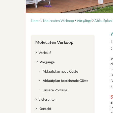
Home
Molecaten Verkoop
Vorgänge
Ablaufplan 
D
Molecaten Verkoop
C
Verkauf
S
Vorgänge
e
h
Ablaufplan neue Gäste
B
f
Ablaufplan bestehende Gäste
Z
Unsere Vorteile
S
Lieferanten
E
i
Kontakt