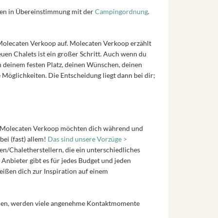
eiten in Übereinstimmung mit der
Campingordnung
.
 Molecaten Verkoop auf. Molecaten Verkoop erzählt
uen Chalets ist ein großer Schritt. Auch wenn du
n deinem festen Platz, deinen Wünschen, deinen
öglichkeiten. Die Entscheidung liegt dann bei dir;
on Molecaten Verkoop möchten dich während und
ei (fast) allem!
Das sind unsere Vorzüge >
n/Chaletherstellern, die ein unterschiedliches
r Anbieter gibt es für jedes Budget und jeden
ißen dich zur Inspiration auf einem
rden, werden viele angenehme Kontaktmomente