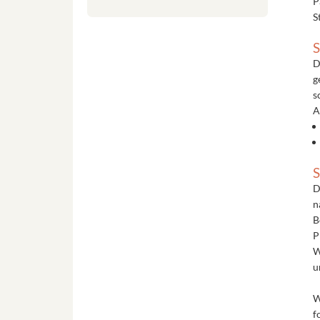
P
S
S
D
g
s
A
S
D
n
B
P
W
u
W
f