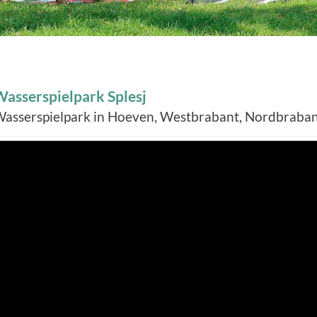
asserspielpark Splesj
asserspielpark in Hoeven, Westbrabant, Nordbraban