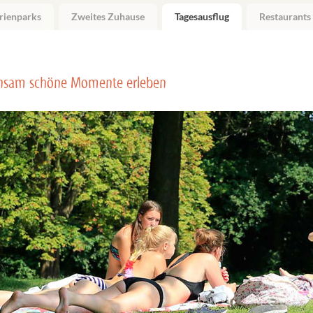
rienparks
Zweites Zuhause
Tagesausflug
Restaurants
nsam schöne Momente erleben