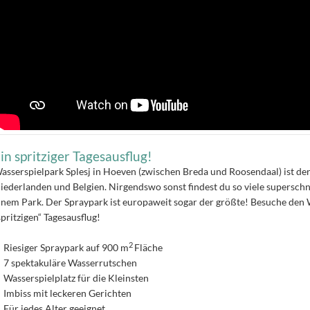
in spritziger Tagesausflug!
asserspielpark Splesj in Hoeven (zwischen Breda und Roosendaal) ist der
iederlanden und Belgien. Nirgendswo sonst findest du so viele supersch
inem Park. Der Spraypark ist europaweit sogar der größte! Besuche den W
spritzigen“ Tagesausflug!
2
Riesiger Spraypark auf 900 m
Fläche
7 spektakuläre Wasserrutschen
Wasserspielplatz für die Kleinsten
Imbiss mit leckeren Gerichten
Für jedes Alter geeignet