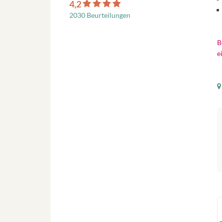
4,2
2030 Beurteilungen
B
e