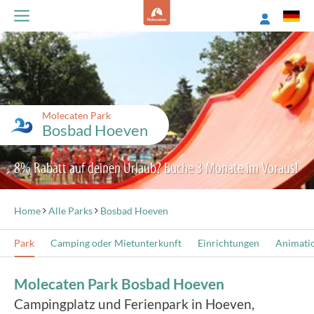
Molecaten Park
Bosbad Hoeven
8% Rabatt auf deinen Urlaub? Buche 3 Monate im Voraus!
Home
Alle Parks
Bosbad Hoeven
Park
Camping oder Mietunterkunft
Einrichtungen
Animati
Molecaten Park Bosbad Hoeven
Campingplatz und Ferienpark in Hoeven,