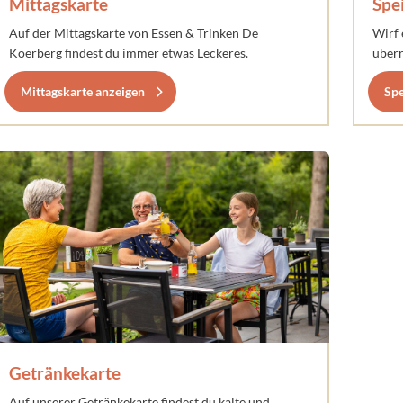
Mittagskarte
Spe
Auf der Mittagskarte von Essen & Trinken De
Wirf 
Koerberg findest du immer etwas Leckeres.
überr
Mittagskarte anzeigen
Spe
Getränkekarte
Auf unserer Getränkekarte findest du kalte und