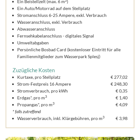
2
Ein Beistellzelt (max. 6 m
)
Ein Auto/Motorrad auf dem Stellplatz
Stromanschluss 6-25 Ampere, exkl. Verbrauch
Wasseranschluss, exkl. Verbrauch
Abwasseranschluss
Fernsehkabelanschluss - digitales Signal
Umweltabgaben
Persönliche Bosbad Card (kostenloser Eintritt für alle
Familienmitglieder zum Wasserpark Splesj)
Zuzügliche Kosten
Kurtaxe, pro Stellplatz
€ 277,02
Strom-Festpreis 16 Ampere
€ 248,30
Stromverbrauch, pro kWh
€ 0,35
3
Erdgas*, pro m
€ 1,40
3
Propangas*, pro m
€ 4,09
* falls zutreffend
3
Wasserverbrauch, inkl. Klärgebühren, pro m
€ 3,98