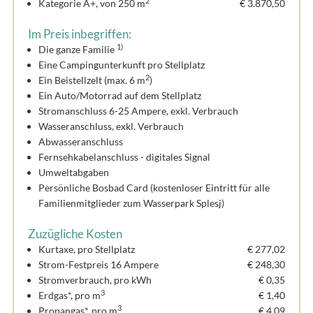
2
Kategorie A+, von 250 m
€ 3.870,50
Im Preis inbegriffen:
1)
Die ganze Familie
Eine Campingunterkunft pro Stellplatz
2
Ein Beistellzelt (max. 6 m
)
Ein Auto/Motorrad auf dem Stellplatz
Stromanschluss 6-25 Ampere, exkl. Verbrauch
Wasseranschluss, exkl. Verbrauch
Abwasseranschluss
Fernsehkabelanschluss - digitales Signal
Umweltabgaben
Persönliche Bosbad Card (kostenloser Eintritt für alle
Familienmitglieder zum Wasserpark Splesj)
Zuzügliche Kosten
Kurtaxe, pro Stellplatz
€ 277,02
Strom-Festpreis 16 Ampere
€ 248,30
Stromverbrauch, pro kWh
€ 0,35
3
Erdgas*, pro m
€ 1,40
3
Propangas*, pro m
€ 4,09