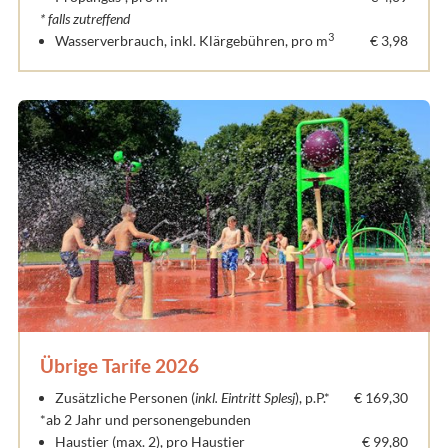
* falls zutreffend
3
Wasserverbrauch, inkl. Klärgebühren, pro m
€ 3,98
Übrige Tarife 2026
Zusätzliche Personen (
inkl. Eintritt Splesj
), p.P.*
€ 169,30
*ab 2 Jahr und personengebunden
Haustier (max. 2), pro Haustier
€ 99,80