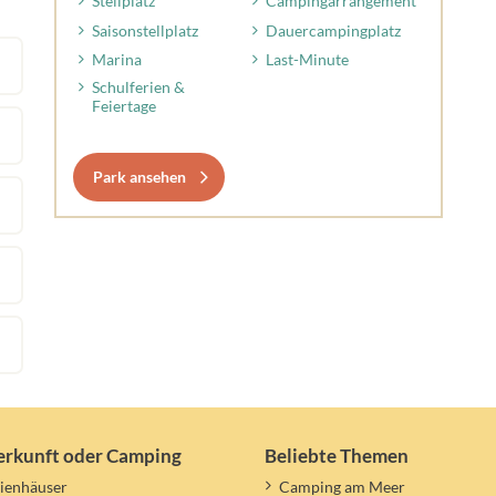
Stellplatz
Campingarrangement
Saisonstellplatz
Dauercampingplatz
Marina
Last-Minute
Schulferien &
Feiertage
Park ansehen
erkunft oder Camping
Beliebte Themen
ienhäuser
Camping am Meer