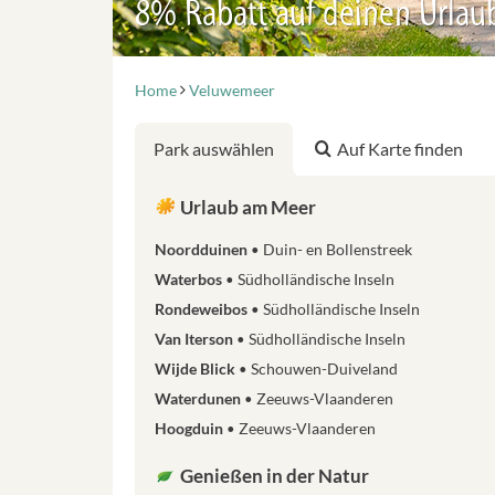
8% Rabatt auf deinen Urlau
Home
Veluwemeer
Park auswählen
Auf Karte finden
Urlaub am Meer
Noordduinen
Duin- en Bollenstreek
Waterbos
Südholländische Inseln
Rondeweibos
Südholländische Inseln
Van Iterson
Südholländische Inseln
Wijde Blick
Schouwen-Duiveland
Waterdunen
Zeeuws-Vlaanderen
Hoogduin
Zeeuws-Vlaanderen
Genießen in der Natur