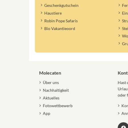
Geschenkgutschein
Fe
Haustiere
Ein
Robin Pope Safaris
St
Bio Vakantieoord
Ste
Woh
Gr
Molecaten
Kont
Über uns
Hast 
Urlau
Nachhaltigkeit
oder 
Aktuelles
Fotowettbewerb
Kon
App
Anm