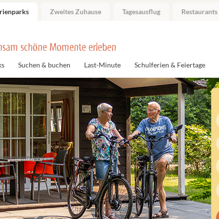
rienparks
Zweites Zuhause
Tagesausflug
Restaurants
nsam schöne Momente erleben
ks
Suchen & buchen
Last-Minute
Schulferien & Feiertage