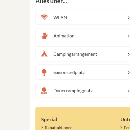
Alles über...
WLAN
Animation
Campingarrangement
Saisonstellplatz
Dauercampingplatz
Spezial
Unt
Rabattaktionen
Fer