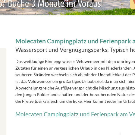
b? Buche 3 Monate im Voraus!
Molecaten Campingplatz und Ferienpark
Wassersport und Vergnügungsparks: Typisch ho
Das weitläufige Binnengewässer Veluwemeer mit dem umringende
Zutaten für einen unvergesslichen Urlaub in den Niederlanden.
sauberen Stränden wechseln sich ab mit der Unendlichkeit der 
ist das Veluwemeer ein großartiges Urlaubsziel, da man sich hi
Abwechslungsreiche Ausflüge verspricht die Mischung aus histo
den jungen Polderlandschaften und der bezaubernden Natur des
die Freizeitparks gleich um die Ecke. Hier kommt jeder im Urlau
Molecaten Campingplatz und Ferienpark am 