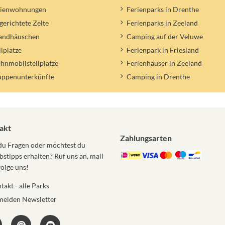
rienwohnungen
Ferienparks in Drenthe
gerichtete Zelte
Ferienparks in Zeeland
randhäuschen
Camping auf der Veluwe
llplätze
Ferienpark in Friesland
nmobilstellplätze
Ferienhäuser in Zeeland
uppenunterkünfte
Camping in Drenthe
akt
Zahlungsarten
du Fragen oder möchtest du
bstipps erhalten? Ruf uns an, mail
folge uns!
takt - alle Parks
elden Newsletter