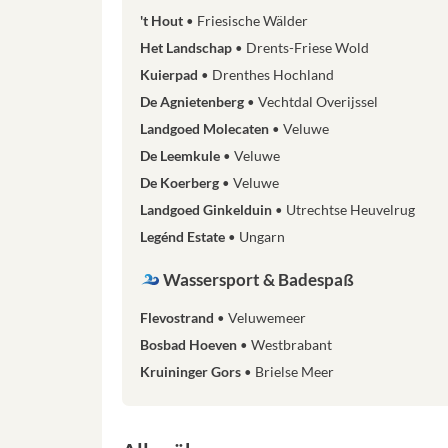
't Hout
Friesische Wälder
Het Landschap
Drents-Friese Wold
Kuierpad
Drenthes Hochland
De Agnietenberg
Vechtdal Overijssel
Landgoed Molecaten
Veluwe
De Leemkule
Veluwe
De Koerberg
Veluwe
Landgoed Ginkelduin
Utrechtse Heuvelrug
Legénd Estate
Ungarn
Wassersport & Badespaß
Flevostrand
Veluwemeer
Bosbad Hoeven
Westbrabant
Kruininger Gors
Brielse Meer