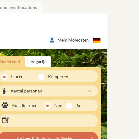
 und Eventlocations
Mein Molecaten
Nederland
Hongarije
Huren
Kamperen
Aantal personen
Huisdier mee
Nee
Ja
Suchen & Buchen - alle Parks -