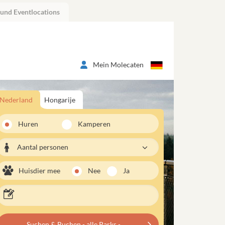
 und Eventlocations
Mein Molecaten
Nederland
Hongarije
Huren
Kamperen
Aantal personen
Huisdier mee
Nee
Ja
Suchen & Buchen - alle Parks -