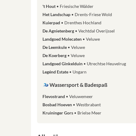
't Hout
Friesische Wälder
Het Landschap
Drents-Friese Wold
Kuierpad
Drenthes Hochland
De Agnietenberg
Vechtdal Overijssel
Landgoed Molecaten
Veluwe
De Leemkule
Veluwe
De Koerberg
Veluwe
Landgoed Ginkelduin
Utrechtse Heuvelrug
Legénd Estate
Ungarn
Wassersport & Badespaß
Flevostrand
Veluwemeer
Bosbad Hoeven
Westbrabant
Kruininger Gors
Brielse Meer