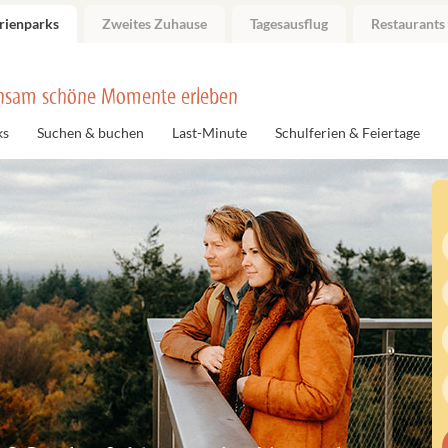
rienparks
Zweites Zuhause
Tagesausflug
Restaurants
nsam schöne Momente erleben
ks
Suchen & buchen
Last-Minute
Schulferien & Feiertage