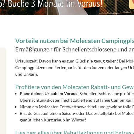
b? Buche 3 Monate im Voraus!
Vorteile nutzen bei Molecaten Campingpl
Ermäßigungen für Schnellentschlossene und an
Urlaubszeit! Davon kann es zum Glück nie genug geben! Bei Mol
Campingplätzen und Ferienparks für den kurzen oder langen Ur
und Ungarn.
Profitiere von den Molecaten Rabatt- und Gew
Plane deinen Urlaub im Voraus
! Schnellentschlossene profiti
Übernachtungskosten (nicht zutreffend auf lange Campingarran
Nimm am Molecaten Fotowettbewerb teil und gewinne tolle P
Bist du Gast auf einem Saison- oder Dauerstellplatz bei Mol
gemütlichen Kurzurlaub im Winter!
Lies hier alles über Rabattaktionen und Extras