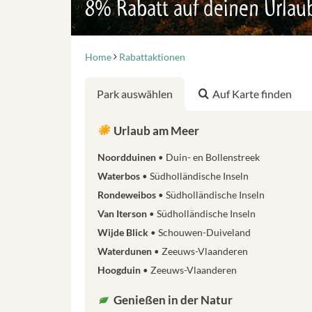
8% Rabatt auf deinen Urlau
Home
Rabattaktionen
Park auswählen
Auf Karte finden
Urlaub am Meer
Noordduinen
Duin- en Bollenstreek
Waterbos
Südholländische Inseln
Rondeweibos
Südholländische Inseln
Van Iterson
Südholländische Inseln
Wijde Blick
Schouwen-Duiveland
Waterdunen
Zeeuws-Vlaanderen
Hoogduin
Zeeuws-Vlaanderen
Genießen in der Natur