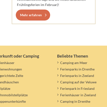
Frühlingsferien im Februar)!
Mehr erfahren
erkunft oder Camping
Beliebte Themen
ienhäuser
Camping am Meer
rienwohnungen
Ferienparks in Drenthe
gerichtete Zelte
Ferienparks in Zeeland
randhäuschen
Camping auf der Veluwe
llplätze
Ferienpark in Friesland
nmobilstellplätze
Ferienhäuser in Zeeland
uppenunterkünfte
Camping in Drenthe