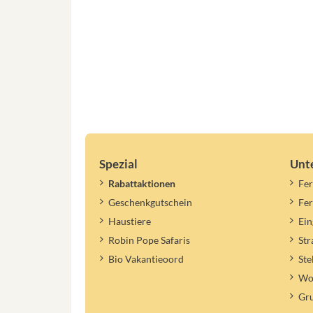
Spezial
Unt
Rabattaktionen
Fer
Geschenkgutschein
Fe
Haustiere
Ein
Robin Pope Safaris
St
Bio Vakantieoord
Ste
Woh
Gr