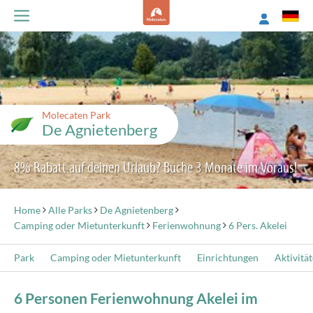
Molecaten Park
De Agnietenberg
8% Rabatt auf deinen Urlaub? Buche 3 Monate im Voraus!
Home
Alle Parks
De Agnietenberg
Camping oder Mietunterkunft
Ferienwohnung
6 Pers. Akelei
Park
Camping oder Mietunterkunft
Einrichtungen
Aktivitä
6 Personen Ferienwohnung Akelei im