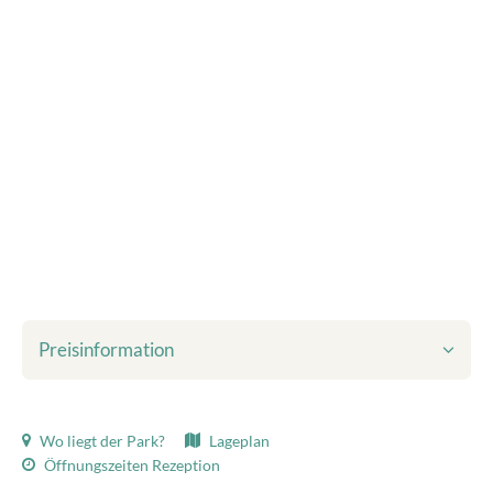
Preisinformation
Inbegriffen im angezeigten Preis:
Wo liegt der Park?
Lageplan
Kurtaxe
Öffnungszeiten Rezeption
Bettwäsche