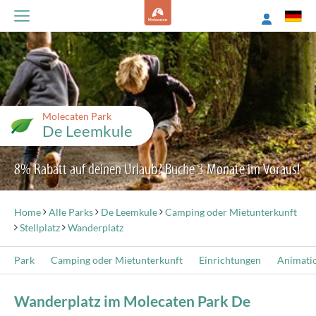
Molecaten Park
De Leemkule
8% Rabatt auf deinen Urlaub? Buche 3 Monate im Voraus!
Home
Alle Parks
De Leemkule
Camping oder Mietunterkunft
Stellplatz
Wanderplatz
Park
Camping oder Mietunterkunft
Einrichtungen
Animati
Wanderplatz im Molecaten Park De