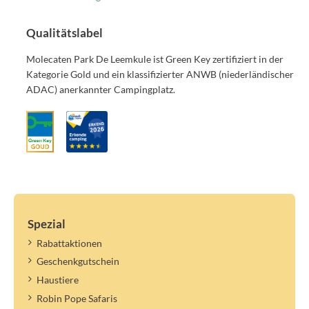
Übernachtungsgast, pro Nacht (exkl. Kurtaxe): 5,00 € (2026) | 5,30
€ (2027)
Qualitätslabel
Haustier (max 2), pro Haustier, pro Nacht: 5,10 € (2026) | 5,40 €
(2027)
Molecaten Park De Leemkule ist Green Key zertifiziert in der
Kategorie Gold und ein klassifizierter ANWB (niederländischer
Wichtige Informationen:
ADAC) anerkannter Campingplatz.
Zusätzliche Personen und Übernachtungsgäste zahlen auch
Kurtaxe.
Der Preis für extra Personen gilt für Personen, die die gesamte
Dauer deines Aufenthalts vor Ort sind. Für zusätzliche Personen,
die kürzer bleiben, zahlst du den Tarif für Übernachtungsgäste.
Wechsel der Personenzahl/Namen innerhalb der angegebenen
Anzahl ist nicht möglich.
Die Kurtaxe gilt für das angegebene Jahr. Ein neuer Tarif kann
später ermittelt und verrechnet werden.
Spezial
Rabattaktionen
Geschenkgutschein
Haustiere
Robin Pope Safaris