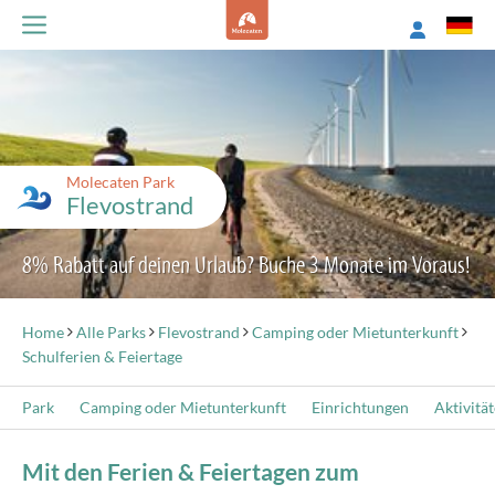
Molecaten Park
Flevostrand
8% Rabatt auf deinen Urlaub? Buche 3 Monate im Voraus!
Home
Alle Parks
Flevostrand
Camping oder Mietunterkunft
Schulferien & Feiertage
Park
Camping oder Mietunterkunft
Einrichtungen
Aktivitä
Mit den Ferien & Feiertagen zum