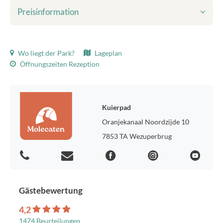
Preisinformation
Inbegriffen im angezeigten Preis:
Wo liegt der Park?
Lageplan
Kurtaxe
Öffnungszeiten Rezeption
Bettwäsche
Endreinigung
WLAN
Umweltsteuer
Kuierpad
Gas-, Wasser- und Stromverbrauch
Oranjekanaal Noordzijde 10
Parkplatz für ein Auto
7853 TA Wezuperbrug
Kurtaxe:
Kurtaxe 2026, p.P.p.N.: 1,45 €
Vorzugslage:
Hast du einen Lieblingsplatz auf dem Park? Für 35 € extra legen
Gästebewertung
wir gerne deinen Wunsch fest.
4,2
Übrige Tarife:
1474 Beurteilungen