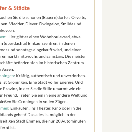
fer & Städte
suchen Sie die schönen (Bauern)dörfer: Orvelte,
inen, Vledder, Diever, Dwingeloo, Smilde und
kkeveen.
sen
: Hier gibt es einen Wohnboulevard, etwa
hn (überdachte) Einkaufszentren, in denen
ends und sonntags eingekauft wird, und einen
renmarkt mittwochs und samstags. Die meisten
schäfte befinden sich im historischen Zentrum
n Assen.
oningen
: Kräftig, authentisch und unverdorben.
 ist Groningen. Eine Stadt voller Energie. Und
e Provinz, in der Sie die Stille umarmt wie ein
er Freund. Treten Sie ein in eine andere Welt und
nießen Sie Groningen in vollen Zügen.
mmen
: Einkaufen, ins Theater, Kino oder in die
dlands gehen? Das alles ist möglich in der
elseitigen Stadt Emmen, die nur 20 Autominuten
fernt ist.