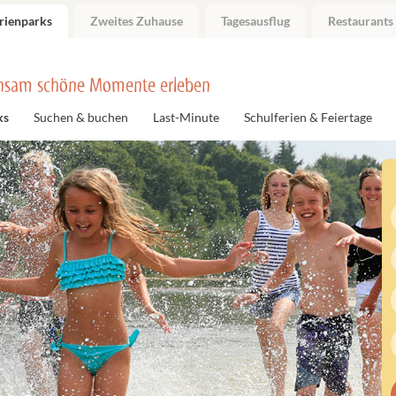
rienparks
Zweites Zuhause
Tagesausflug
Restaurants
nsam schöne Momente erleben
ks
Suchen & buchen
Last-Minute
Schulferien & Feiertage