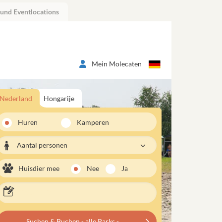
 und Eventlocations
Mein Molecaten
Nederland
Hongarije
Huren
Kamperen
Aantal personen
Huisdier mee
Nee
Ja
Suchen & Buchen - alle Parks -