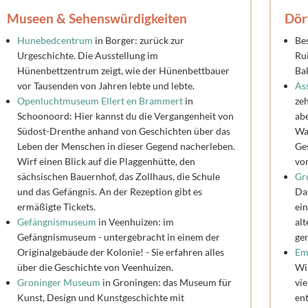
Museen & Sehenswürdigkeiten
Dör
Hunebedcentrum
in Borger: zurück zur
Be
Urgeschichte. Die Ausstellung im
Ru
Hünenbettzentrum zeigt, wie der Hünenbettbauer
Ba
vor Tausenden von Jahren lebte und lebte.
As
Openluchtmuseum Ellert en Brammert
in
ze
Schoonoord: Hier kannst du die Vergangenheit von
ab
Südost-Drenthe anhand von Geschichten über das
Wa
Leben der Menschen in dieser Gegend nacherleben.
Ge
Wirf einen Blick auf die Plaggenhütte, den
vo
sächsischen Bauernhof, das Zollhaus, die Schule
Gr
und das Gefängnis. An der Rezeption gibt es
Das
ermäßigte Tickets.
ein
Gefängnismuseum
in Veenhuizen: im
alt
Gefängnismuseum - untergebracht in einem der
ge
Originalgebäude der Kolonie! - Sie erfahren alles
E
über die Geschichte von Veenhuizen.
Wil
Groninger Museum
in Groningen: das Museum für
vi
Kunst, Design und Kunstgeschichte mit
ent