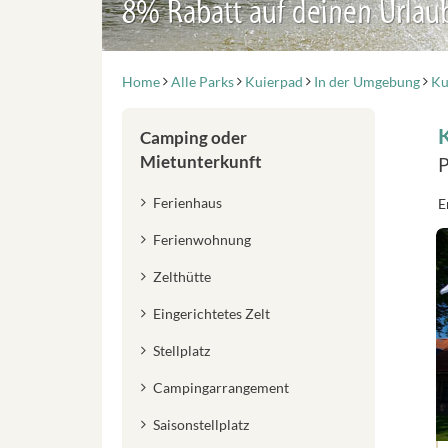
8% Rabatt auf deinen Urlau
Home
Alle Parks
Kuierpad
In der Umgebung
Ku
Camping oder
Mietunterkunft
P
Ferienhaus
E
Ferienwohnung
Zelthütte
Eingerichtetes Zelt
Stellplatz
Campingarrangement
Saisonstellplatz