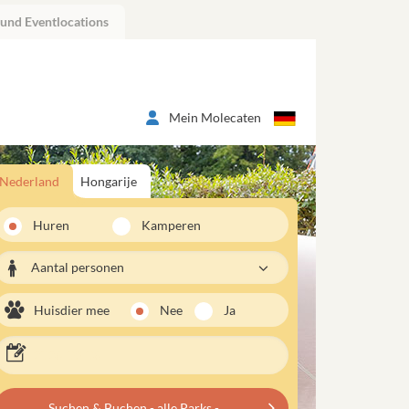
 und Eventlocations
Mein Molecaten
Nederland
Hongarije
Huren
Kamperen
Aantal personen
Huisdier mee
Nee
Ja
Suchen & Buchen - alle Parks -