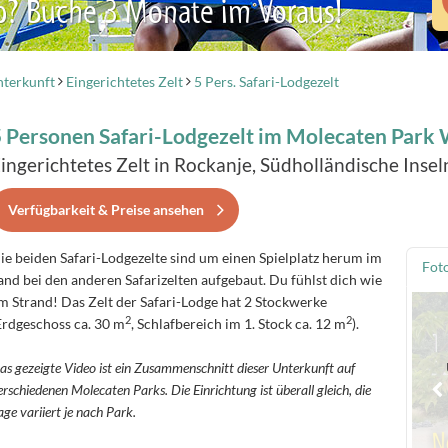
b? Buche 3 Monate im Voraus!
terkunft
Eingerichtetes Zelt
5 Pers. Safari-Lodgezelt
 Personen Safari-Lodgezelt im Molecaten Park
ingerichtetes Zelt in Rockanje, Südholländische Inse
Verfügbarkeit & Preise ansehen
ie beiden Safari-Lodgezelte sind um einen Spielplatz herum im
Fot
and bei den anderen Safarizelten aufgebaut. Du fühlst dich wie
m Strand! Das Zelt der Safari-Lodge hat 2 Stockwerke
2
2
Erdgeschoss ca. 30 m
, Schlafbereich im 1. Stock ca. 12 m
).
as gezeigte Video ist ein Zusammenschnitt dieser Unterkunft auf
erschiedenen Molecaten Parks. Die Einrichtung ist überall gleich, die
age variiert je nach Park.