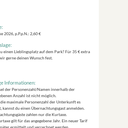
e:
e 2026, p.P.p.N.: 2,60 €
slage:
u einen Lieblingsplatz auf dem Park? Für 35 € extra
wir gerne deinen Wunsch fest.
e Informationen:
el der Personenzahl/Namen innerhalb der
benen Anzahl ist nicht möglich.
die maximale Personenzahl der Unterkunft es
t, kannst du einen Übernachtungsgast anmelden.
chtungsgäste zahlen nur die Kurtaxe.
rtaxe gilt für das angegebene Jahr. Ein neuer Tarif
päter ermittelt und verrechnet werden.