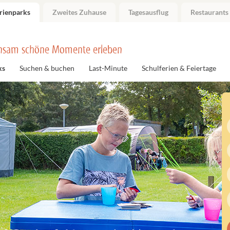
rienparks
Zweites Zuhause
Tagesausflug
Restaurants
nsam schöne Momente erleben
ks
Suchen & buchen
Last-Minute
Schulferien & Feiertage