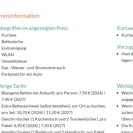
reisinformation
nbegriffen im angezeigten Preis:
Kurtax
Kurtaxe
Kurtax
Bettwäsche
Vorzug
Endreinigung
Hast d
WLAN
legen 
Umweltsteuer
Gas-, Wasser- und Stromverbrauch
Parkplatz für ein Auto
brige Tarife:
Wichtig
Bezogene Betten bei Ankunft, pro Person: 7,50 € (2026) |
Wechs
7,90 € (2027)
angege
Extra Bettwäscheset (selbst beziehen), vor Ort zu buchen,
Wenn 
pro Set: 10,70 € (2026) | 11,20 € (2027)
zuläss
Geschirrtücher (1 Küchentuch und 2 Trockentücher), pro
Überna
Paket: 6,90 € (2026) | 7,20 € (2027)
Die Ku
Handtuchpaket (1 Badetuch und 1 Handtuch), pro Paket:
kann s