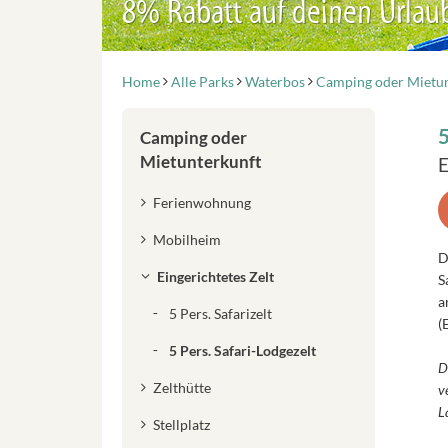
8% Rabatt auf deinen Urlau
Home
Alle Parks
Waterbos
Camping oder Mietun
5
Camping oder
Mietunterkunft
E
Ferienwohnung
Mobilheim
D
Eingerichtetes Zelt
S
a
5 Pers. Safarizelt
(
5 Pers. Safari-Lodgezelt
D
Zelthütte
v
L
Stellplatz