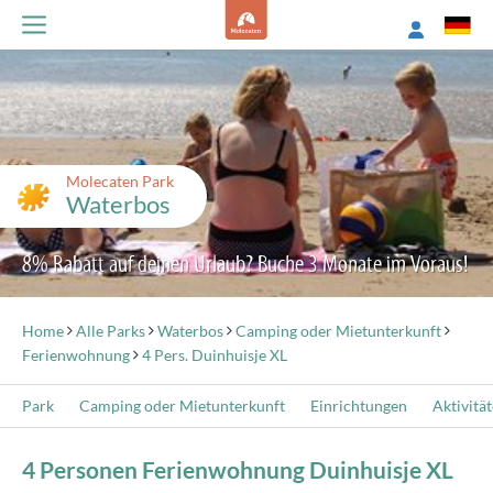
Molecaten Park
Waterbos
8% Rabatt auf deinen Urlaub? Buche 3 Monate im Voraus!
Home
Alle Parks
Waterbos
Camping oder Mietunterkunft
Ferienwohnung
4 Pers. Duinhuisje XL
Park
Camping oder Mietunterkunft
Einrichtungen
Aktivitä
4 Personen Ferienwohnung Duinhuisje XL