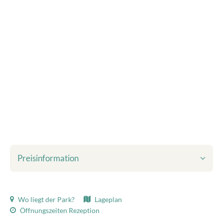
Preisinformation
Inbegriffen im angezeigten Preis:
Wo liegt der Park?
Lageplan
Kurtaxe
Öffnungszeiten Rezeption
Bettwäsche