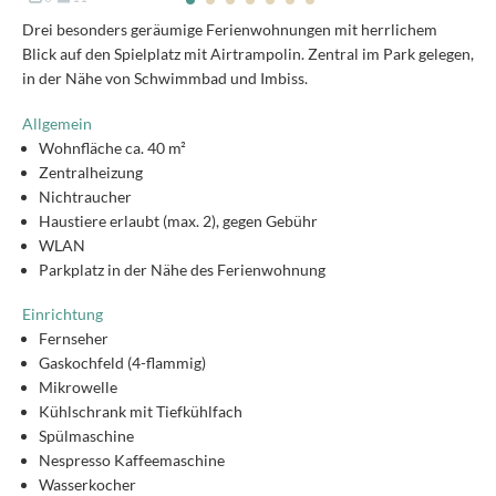
Drei besonders geräumige Ferienwohnungen mit herrlichem
Blick auf den Spielplatz mit Airtrampolin. Zentral im Park gelegen,
in der Nähe von Schwimmbad und Imbiss.
Allgemein
Wohnfläche ca. 40 m²
Zentralheizung
Nichtraucher
Haustiere erlaubt (max. 2), gegen Gebühr
WLAN
Parkplatz in der Nähe des Ferienwohnung
Einrichtung
Fernseher
Gaskochfeld (4-flammig)
Mikrowelle
Kühlschrank mit Tiefkühlfach
Spülmaschine
Nespresso Kaffeemaschine
Wasserkocher