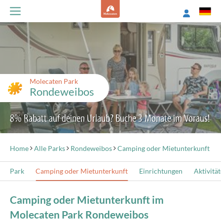
Molecaten Park
Rondeweibos
8% Rabatt auf deinen Urlaub? Buche 3 Monate im Voraus!
Home
Alle Parks
Rondeweibos
Camping oder Mietunterkunft
Park
Camping oder Mietunterkunft
Einrichtungen
Aktivitä
Camping oder Mietunterkunft im
Molecaten Park Rondeweibos