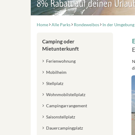
8% Rabatt auf deinen Urlau
Home
Alle Parks
Rondeweibos
In der Umgebung
Camping oder
Mietunterkunft
E
Ferienwohnung
N
d
Mobilheim
Stellplatz
Wohnmobilstellplatz
Campingarrangement
Saisonstellplatz
Dauercampingplatz