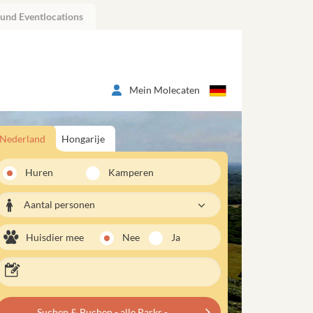
 und Eventlocations
Mein Molecaten
Nederland
Hongarije
Huren
Kamperen
Aantal personen
Huisdier mee
Nee
Ja
Suchen & Buchen - alle Parks -