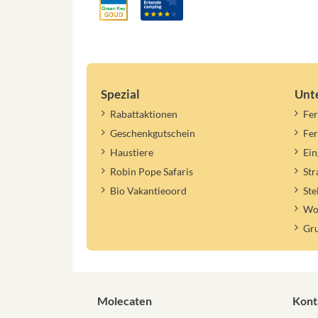
Spezial
Unt
Rabattaktionen
Fer
Geschenkgutschein
Fe
Haustiere
Ein
Robin Pope Safaris
St
Bio Vakantieoord
Ste
Woh
Gr
Molecaten
Kont