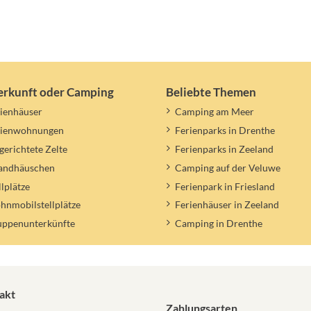
erkunft oder Camping
Beliebte Themen
ienhäuser
Camping am Meer
rienwohnungen
Ferienparks in Drenthe
gerichtete Zelte
Ferienparks in Zeeland
randhäuschen
Camping auf der Veluwe
llplätze
Ferienpark in Friesland
nmobilstellplätze
Ferienhäuser in Zeeland
uppenunterkünfte
Camping in Drenthe
akt
Zahlungsarten