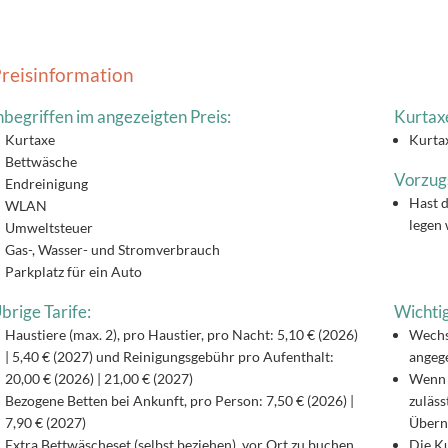
reisinformation
nbegriffen im angezeigten Preis:
Kurtax
Kurtaxe
Kurta
Bettwäsche
Vorzug
Endreinigung
Hast d
WLAN
legen 
Umweltsteuer
Gas-, Wasser- und Stromverbrauch
Parkplatz für ein Auto
brige Tarife:
Wichtig
Haustiere (max. 2), pro Haustier, pro Nacht: 5,10 € (2026)
Wechs
| 5,40 € (2027) und Reinigungsgebühr pro Aufenthalt:
angege
20,00 € (2026) | 21,00 € (2027)
Wenn 
Bezogene Betten bei Ankunft, pro Person: 7,50 € (2026) |
zuläss
7,90 € (2027)
Überna
Extra Bettwäscheset (selbst beziehen), vor Ort zu buchen,
Die Ku