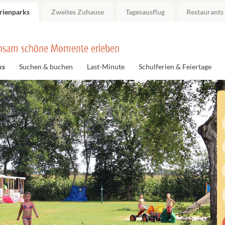
rienparks
Zweites Zuhause
Tagesausflug
Restaurants
nsam schöne Momente erleben
ks
Suchen & buchen
Last-Minute
Schulferien & Feiertage