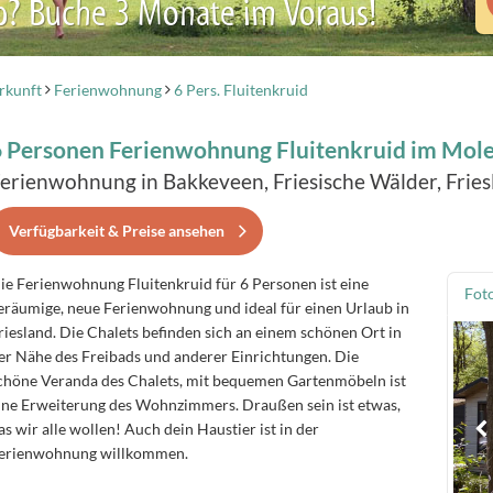
b? Buche 3 Monate im Voraus!
rkunft
Ferienwohnung
6 Pers. Fluitenkruid
 Personen Ferienwohnung Fluitenkruid im Mole
erienwohnung in Bakkeveen, Friesische Wälder, Fries
Verfügbarkeit & Preise ansehen
ie Ferienwohnung Fluitenkruid für 6 Personen ist eine
Fot
eräumige, neue Ferienwohnung und ideal für einen Urlaub in
riesland. Die Chalets befinden sich an einem schönen Ort in
er Nähe des Freibads und anderer Einrichtungen. Die
chöne Veranda des Chalets, mit bequemen Gartenmöbeln ist
ine Erweiterung des Wohnzimmers. Draußen sein ist etwas,
as wir alle wollen! Auch dein Haustier ist in der
erienwohnung willkommen.