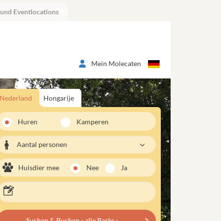
 und Eventlocations
Mein Molecaten
Nederland
Hongarije
Huren
Kamperen
Aantal personen
Huisdier mee
Nee
Ja
Suchen & Buchen - alle Parks -