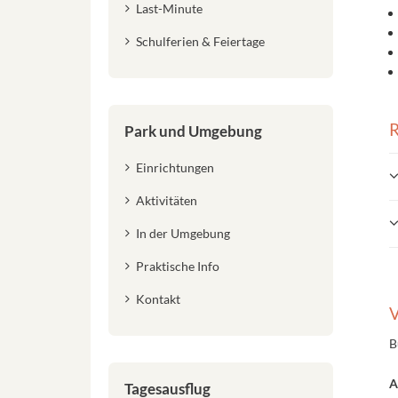
Last-Minute
Schulferien & Feiertage
R
Park und Umgebung
Einrichtungen
Aktivitäten
In der Umgebung
Praktische Info
Kontakt
V
B
A
Tagesausflug