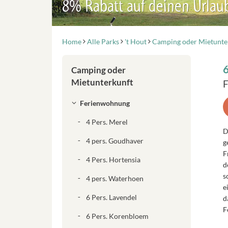
8% Rabatt auf deinen Urlau
Home
Alle Parks
't Hout
Camping oder Mietunte
6
Camping oder
Mietunterkunft
F
Ferienwohnung
4 Pers. Merel
D
4 pers. Goudhaver
g
F
4 Pers. Hortensia
d
s
4 pers. Waterhoen
e
6 Pers. Lavendel
d
F
6 Pers. Korenbloem