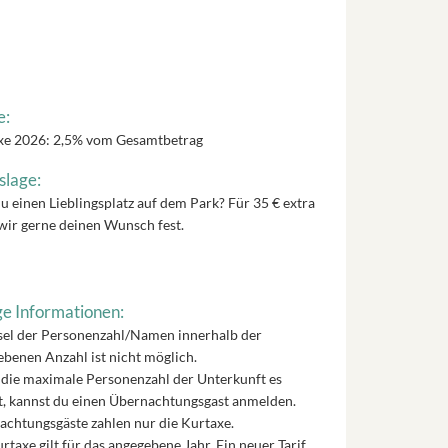
e:
xe 2026: 2,5% vom Gesamtbetrag
slage:
u einen Lieblingsplatz auf dem Park? Für 35 € extra
wir gerne deinen Wunsch fest.
e Informationen:
el der Personenzahl/Namen innerhalb der
benen Anzahl ist nicht möglich.
die maximale Personenzahl der Unterkunft es
t, kannst du einen Übernachtungsgast anmelden.
chtungsgäste zahlen nur die Kurtaxe.
rtaxe gilt für das angegebene Jahr. Ein neuer Tarif