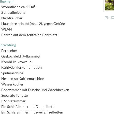
llgemein
Wohnfläche ca. 52 m²
Zentralheizung
Nichtraucher
0
Haustiere erlaubt (max. 2), gegen Gebühr
WLAN
Parken auf dem zentralen Parkplatz
inrichtung
Fernseher
Gaskochfeld (4-flammig)
Kombi-Mikrowelle
Kühl-Gefrierkombination
Spülmaschine
Nespresso Kaffeemaschine
Wasserkocher
Badezimmer mit Dusche und Waschbecken
Separate Toilette
3 Schlafzimmer
Ein Schlafzimmer mit Doppelbett
Ein Schlafzimmer mit zwei Einzelbetten