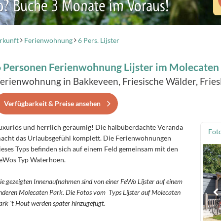
b? Buche 3 Monate im Voraus!
rkunft
Ferienwohnung
6 Pers. Lijster
 Personen Ferienwohnung Lijster im Molecaten 
erienwohnung in Bakkeveen, Friesische Wälder, Fries
Verfügbarkeit & Preise ansehen
uxuriös und herrlich geräumig! Die halbüberdachte Veranda
Fot
acht das Urlaubsgefühl komplett. Die Ferienwohnungen
ieses Typs befinden sich auf einem Feld gemeinsam mit den
eWos Typ Waterhoen.
ie gezeigten Innenaufnahmen sind von einer FeWo Lijster auf einem
nderen Molecaten Park. Die Fotos vom Typs Lijster auf Molecaten
ark 't Hout werden später hinzugefügt.