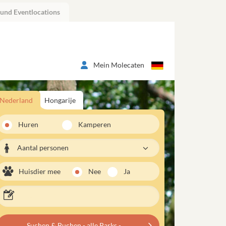
 und Eventlocations
Mein Molecaten
Nederland
Hongarije
Huren
Kamperen
Aantal personen
Huisdier mee
Nee
Ja
Suchen & Buchen - alle Parks -