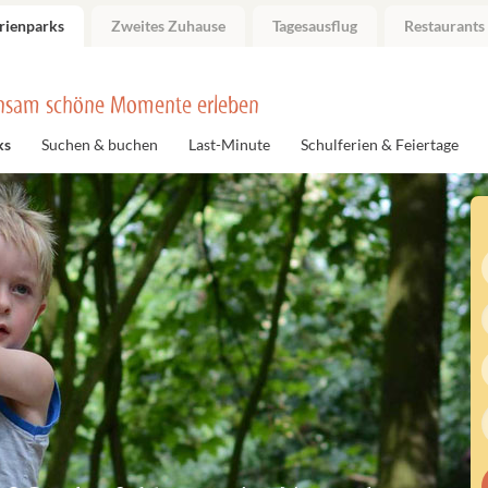
rienparks
Zweites Zuhause
Tagesausflug
Restaurants
nsam schöne Momente erleben
ks
Suchen & buchen
Last-Minute
Schulferien & Feiertage