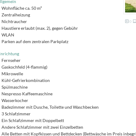
llgemein
Wohnfläche ca. 50 m²
Zentralheizung
Nichtraucher
0
Haustiere erlaubt (max. 2), gegen Gebühr
WLAN
Parken auf dem zentralen Parkplatz
inrichtung
Fernseher
Gaskochfeld (4-flammig)
Mikrowelle
Kühl-Gefrierkombination
Spülmaschine
Nespresso Kaffeemaschine
Wasserkocher
Badezimmer mit Dusche, Toilette und Waschbecken
3 Schlafzimmer
Ein Schlafzimmer mit Doppelbett
Andere Schlafzimmer mit zwei Einzelbetten
Alle Betten mit Kopfkissen und Bettdecken (Bettwäsche im Preis inbegri