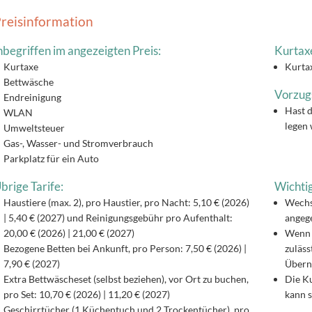
reisinformation
nbegriffen im angezeigten Preis:
Kurtax
Kurtaxe
Kurta
Bettwäsche
Vorzug
Endreinigung
Hast d
WLAN
legen 
Umweltsteuer
Gas-, Wasser- und Stromverbrauch
Parkplatz für ein Auto
brige Tarife:
Wichtig
Haustiere (max. 2), pro Haustier, pro Nacht: 5,10 € (2026)
Wechs
| 5,40 € (2027) und Reinigungsgebühr pro Aufenthalt:
angege
20,00 € (2026) | 21,00 € (2027)
Wenn 
Bezogene Betten bei Ankunft, pro Person: 7,50 € (2026) |
zuläss
7,90 € (2027)
Überna
Extra Bettwäscheset (selbst beziehen), vor Ort zu buchen,
Die Ku
pro Set: 10,70 € (2026) | 11,20 € (2027)
kann s
Geschirrtücher (1 Küchentuch und 2 Trockentücher), pro