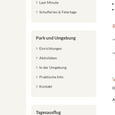
Last-Minute
Schulferien & Feiertage
R
Park und Umgebung
Einrichtungen
Aktivitäten
In der Umgebung
Praktische Info
V
Kontakt
B
A
Tagesausflug