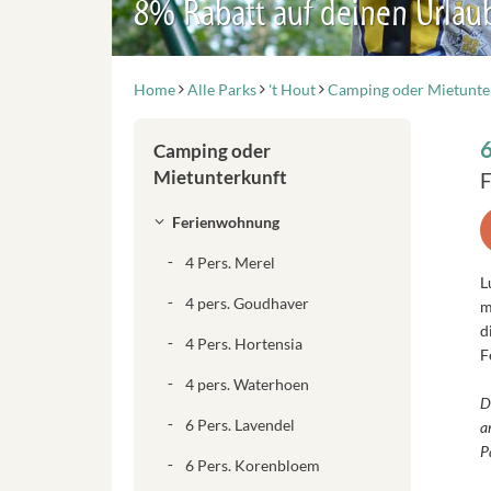
8% Rabatt auf deinen Urlau
Home
Alle Parks
't Hout
Camping oder Mietunte
6
Camping oder
Mietunterkunft
F
Ferienwohnung
4 Pers. Merel
L
4 pers. Goudhaver
m
d
4 Pers. Hortensia
F
4 pers. Waterhoen
D
6 Pers. Lavendel
a
P
6 Pers. Korenbloem